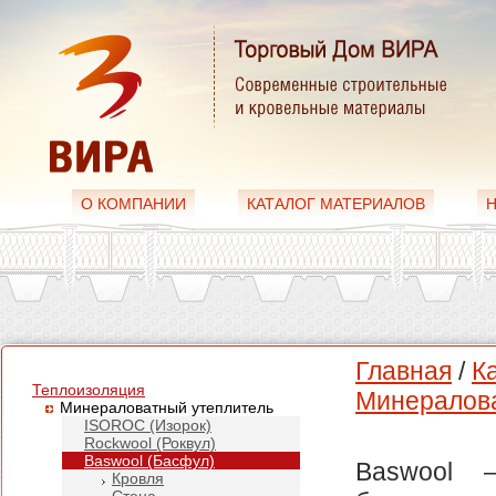
О КОМПАНИИ
КАТАЛОГ МАТЕРИАЛОВ
Главная
/
К
Теплоизоляция
Минералова
Минераловатный утеплитель
ISOROC (Изорок)
Rockwool (Роквул)
Baswool (Басфул)
Baswool 
Кровля