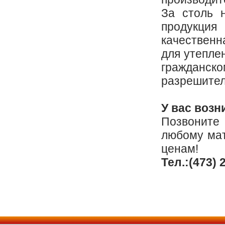
За столь 
продукци
качественн
для утеплен
гражданско
разрешите
У вас воз
Позвоните
любому мат
ценам!
Тел.:(473) 