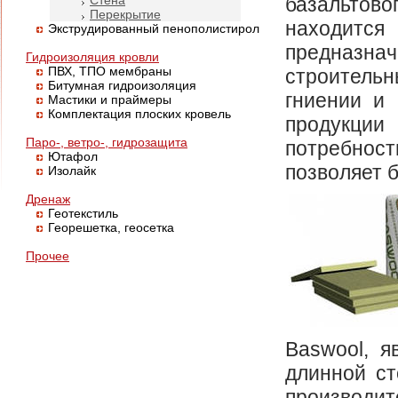
Стена
базальтов
Перекрытие
находится
Экструдированный пенополистирол
предназна
Гидроизоляция кровли
ПВХ, ТПО мембраны
строительн
Битумная гидроизоляция
гниении и
Мастики и праймеры
Комплектация плоских кровель
продукци
Паро-, ветро-, гидрозащита
потребнос
Ютафол
позволяет 
Изолайк
Дренаж
Геотекстиль
Георешетка, геосетка
Прочее
Baswool, 
длинной ст
производит